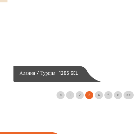
Алания / Турция
1266 GEL
<
1
2
3
4
5
>
>>