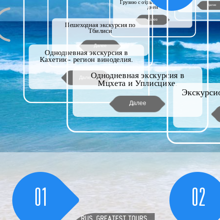
Грузию с отдыхом на море- 8
Далее
дней
Далее
Пешеходная экскурсия по
Тбилиси
Далее
Однодневная экскурсия в
Кахетию- регион виноделия.
Однодневная экскурсия в
Далее
Мцхета и Уплисцихе.
Экскурсио
Далее
01
02
RUS_GREATEST TOURS