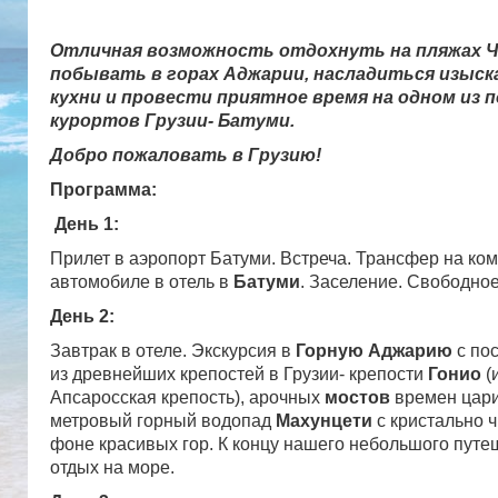
Отличная возможность отдохнуть на пляжах Ч
побывать в горах Аджарии, насладиться изыск
кухни и провести приятное время на одном из 
курортов Грузии- Батуми.
Добро пожаловать в Грузию!
Программа:
День 1:
Прилет в аэропорт Батуми. Встреча. Трансфер на к
автомобиле в отель в
Батуми
. Заселение. Свободное
День 2:
Завтрак в отеле. Экскурсия в
Горную Аджарию
с по
из древнейших крепостей в Грузии- крепости
Гонио
(
Апсаросская крепость), арочных
мостов
времен ца
метровый горный водопад
Махунцети
с кристально 
фоне красивых гор. К концу нашего небольшого путе
отдых на море.