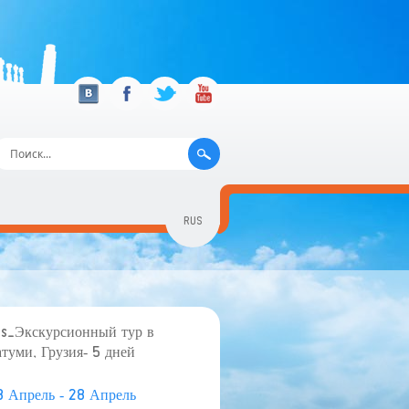
RUS
GEO
ENG
us_Экскурсионный тур в
атуми, Грузия- 5 дней
8 Апрель - 28 Апрель