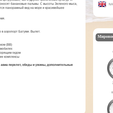
одоносят банановые пальмы. С высоты Зеленого мыса,
N
ется панорамный вид на море и красивейшее
емя.
р в аэропорт Батуми. Вылет.
Мирово
ком (ВВ)
омобилях
ворящим гидом
кие комплексы
 авиа перелет, обеды и ужины, дополнительные
Г