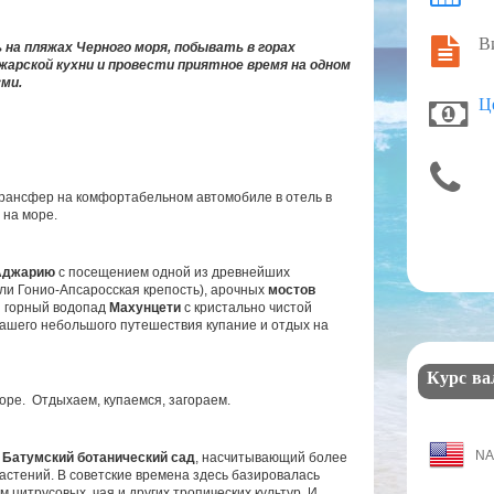
В
а пляжах Черного моря, побывать в горах
жарской кухни и провести приятное время на одном
ми.
Ц
Трансфер на комфортабельном автомобиле в отель в
 на море.
Аджарию
с посещением одной из древнейших
ли Гонио-Апсаросская крепость), арочных
мостов
й горный водопад
Махунцети
с кристально чистой
 нашего небольшого путешествия купание и отдых на
Курс в
море. Отдыхаем, купаемся, загораем.
N
в
Батумский ботанический сад
, насчитывающий более
астений. В советские времена здесь базировалась
цитрусовых, чая и других тропических культур. И