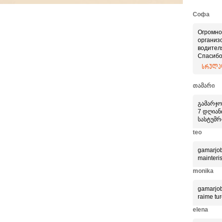
Софа
Огромно
организ
водител
Спасибо
Приятно
სრულად
професс
თამარი
გამარჯო
7 დღიანი
სასტუმრ
teo
gamarjob
mainteri
monika
gamarjob
raime tur
elena