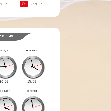
AN
NAN
е время
Лондон
Нью-Йорк
20:
58
15:
58
онг Конг
Тбилиси