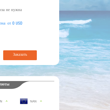
иза не нужна
ена: от 0 USD
Заказать
алюты
AN
NAN