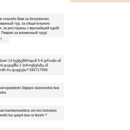
е спасибо Вам за безупречно
ованный тур, за общительного
я, за рестораны с вкуснейшей едой!
 Пикрия за вложенный труд!
 иметь дело с настоящими
..
ионалами!
ბათ! 14 სექტემბრიდან 5-6 დრიანი ან
ს დაჯავშნა 2 პიროვნებაზე ამ
ოში რა დაჯდება? 595717508
at egvipteshi 3dgiani dasvenebis fasi
sebs
at mainteresebbss am tvis bolostvis
eebii tuu gaqvt daa ra fasshi ?