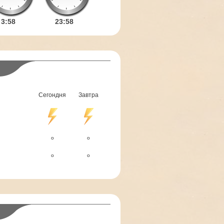
3:
58
23:
58
Сегондня
Завтра
o
o
o
o