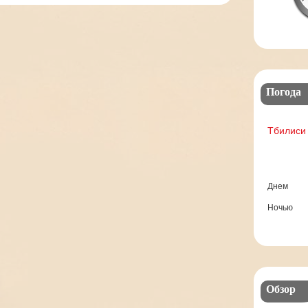
Погода
Тбилиси
Днем
Ночью
Обзор