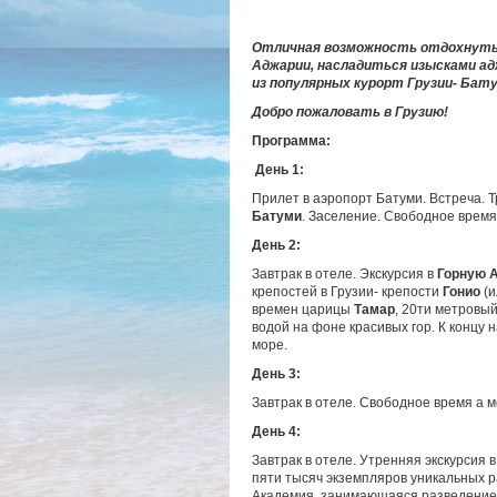
Отличная возможность отдохнуть н
Аджарии, насладиться изысками ад
из популярных курорт Грузии- Бату
Добро пожаловать в Грузию!
Программа:
День 1:
Прилет в аэропорт Батуми. Встреча. 
Батуми
. Заселение. Свободное время
День 2:
Завтрак в отеле. Экскурсия в
Горную 
крепостей в Грузии- крепости
Гонио
(и
времен царицы
Тамар
, 20ти метровы
водой на фоне красивых гор. К концу
море.
День 3:
Завтрак в отеле. Свободное время а 
День 4:
Завтрак в отеле. Утренняя экскурсия 
пяти тысяч экземпляров уникальных р
Академия, занимающаяся разведением 