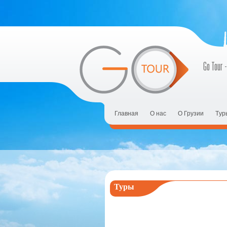
Go Tour -
Главная
О нас
О Грузии
Tур
Туры